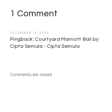
CS Edging dapat
Modern Homes
Menambah Estetika
1 Comment
Furniture Anda
DECEMBER 13, 2022
Pingback:
Courtyard Marriott Bali by
Cipta Semula - Cipta Semula
Comments are closed.