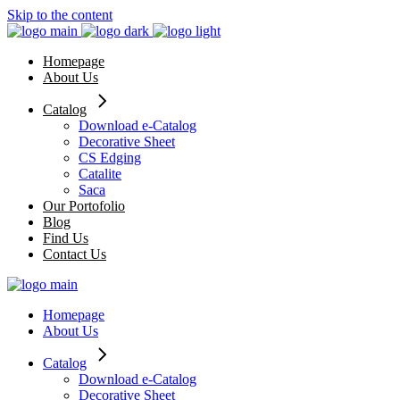
Skip to the content
Homepage
About Us
Catalog
Download e-Catalog
Decorative Sheet
CS Edging
Catalite
Saca
Our Portofolio
Blog
Find Us
Contact Us
Homepage
About Us
Catalog
Download e-Catalog
Decorative Sheet