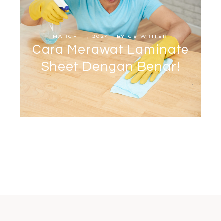
MARCH 11, 2024
BY
CS WRITER
Cara Merawat Laminate
Sheet Dengan Benar!
MARCH 13, 2024
BY
CS WRITER
Cara Pasang Decosheet
Sendiri di Rumah