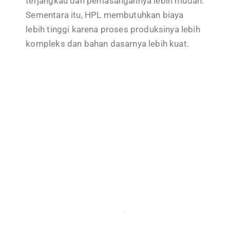
terjangkau dan pemasangannya lebih mudah.
Sementara itu, HPL membutuhkan biaya
lebih tinggi karena proses produksinya lebih
kompleks dan bahan dasarnya lebih kuat.
NOVEMBER 7, 2022
BY
CS WRITER
Penggunaan Flexible Tile
untuk Kolam Renang
DECEMBER 15, 2022
BY
CS WRITER
Eksterior Zen ala Jepang
SEPTEMBER 23, 2022
BY
CS WRITER