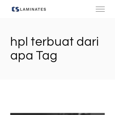
Skip
to
the
content
hpl terbuat dari
apa Tag