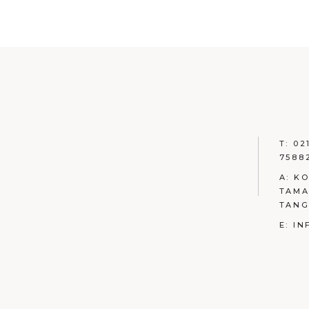
T: 02
7588
A: K
TAMA
TAN
E: I