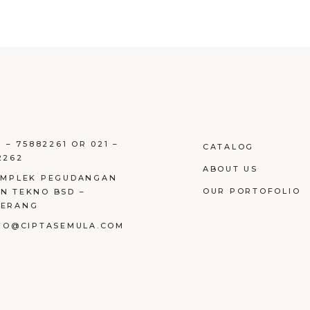
1 – 75882261 OR 021 –
CATALOG
2262
ABOUT US
OMPLEK PEGUDANGAN
OUR PORTOFOLIO
N TEKNO BSD –
GERANG
NFO@CIPTASEMULA.COM