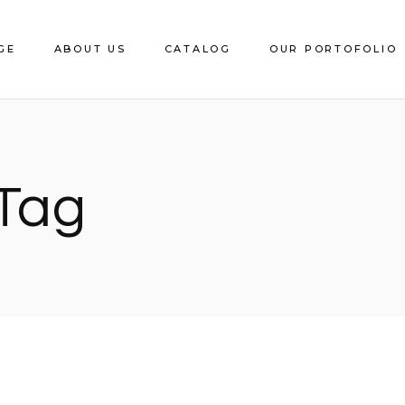
GE
ABOUT US
CATALOG
OUR PORTOFOLIO
Download e-Catalog
Decorative Sheet
 Tag
CS Edging
Catalite
Saca