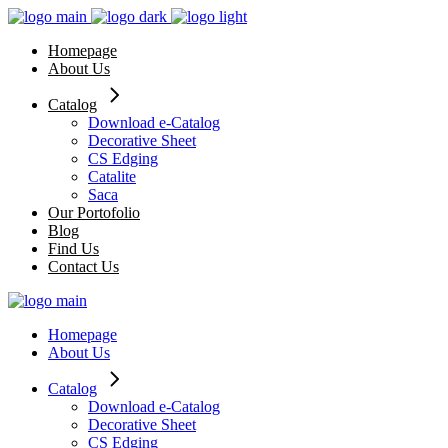
Skip
to
Homepage
the
About Us
content
Catalog
Download e-Catalog
Decorative Sheet
CS Edging
Catalite
Saca
Our Portofolio
Blog
Find Us
Contact Us
Homepage
About Us
Catalog
Download e-Catalog
Decorative Sheet
CS Edging