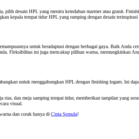
 pilih desain HPL yang meniru keindahan marmer atau granit. Finish
gkan kepala tempat tidur HPL yang ramping dengan desain terinspirasi
kemampuannya untuk beradaptasi dengan berbagai gaya. Baik Anda cend
Anda. Fleksibilitas ini juga mencakup pilihan warna, memungkinkan An
mbangkan untuk menggabungkan HPL dengan finishing logam. Ini dapat
 rias, dan meja samping tempat tidur, memberikan tampilan yang seras
cara visual.
warna dan corak hanya di
Cipta Semula
!