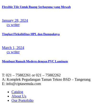
Flexible Tile Untuk Ruang Serbaguna yang Mewah
January 28, 2024
by
cs writer
Tingkat Fleksibilitas HPL dan Dampaknya
March 1, 2024
by
cs writer
Membuat Rumah Modern dengan PVC Laminate
T: 021 – 75882261 or 021 – 75882262
A: Komplek Pegudangan Taman Tekno BSD – Tangerang
E: info@ciptasemula.com
Catalog
About Us
Our Portofolio