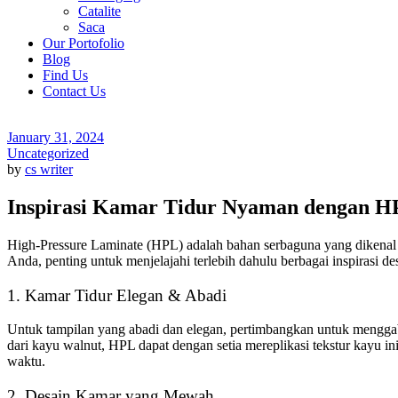
Catalite
Saca
Our Portofolio
Blog
Find Us
Contact Us
January 31, 2024
Uncategorized
by
cs writer
Inspirasi Kamar Tidur Nyaman dengan 
High-Pressure Laminate (HPL) adalah bahan serbaguna yang dikenal k
Anda, penting untuk menjelajahi terlebih dahulu berbagai inspirasi
1. Kamar Tidur Elegan & Abadi
Untuk tampilan yang abadi dan elegan, pertimbangkan untuk menggab
dari kayu walnut, HPL dapat dengan setia mereplikasi tekstur kayu i
waktu.
2. Desain Kamar yang Mewah