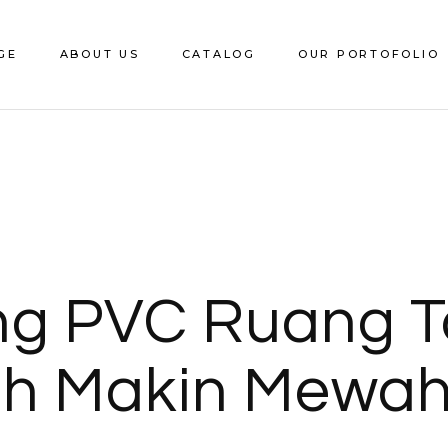
GE
ABOUT US
CATALOG
OUR PORTOFOLIO
Download e-Catalog
Decorative Sheet
CS Edging
Catalite
ing PVC Ruang 
Saca
ah Makin Mewa